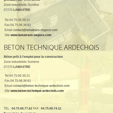
Zone Industrielle Sumène
07270
LAMASTRE
Tel 04.75.06.39.21
Fax 04.75.06.36.61
Email
contact@lamatrans-negoce.com
Site
www.lamatrans-negoce.com
BETON TECHNIQUE ARDECHOIS
Béton prêt à l'emploi pour la construction
Zone Industrielle Sumène
07270
LAMASTRE
Tel 04.75.06.39.21
Fax 04.75.06.36.61
Email
contact@beton-technique-ardechois.com
Site
www.beton-technique-ardechois.com
TEL :
04.75.06.77.62
FAX :
04.75.06.74.11